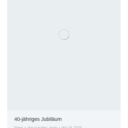
40-jähriges Jubiläum
News
Von
schulten_team
Mai 18, 2026