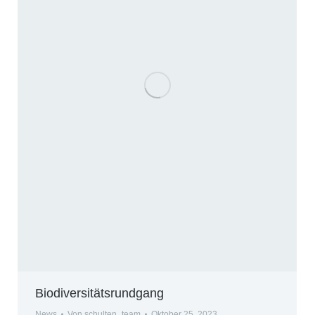
Biodiversitätsrundgang
News
Von
schulten_team
Oktober 25, 2023