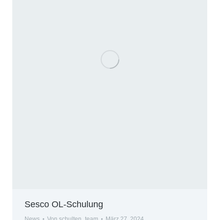
Sesco OL-Schulung
News
Von
schulten_team
März 27, 2024